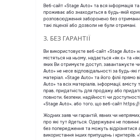
Веб-сайт «Stage Auto» та вся інформація та
проживає або знаходиться в будь-якій юрисд
розповсюдження заборонено без отримання не
такі ліцензії або дозволи не були отримані.
3. БЕЗ ГАРАНТІЇ
Ви використовуєте веб-сайт «Stage Auto» на
містяться на ньому, надається «як є» та «як
яких Ви отримуєте доступ, завантажуєте чи
Auto» не несе відповідальності за будь-як
матеріал. «Stage Auto» та його філії прямо
Auto» та всіх матеріалів, інформації, вміст
прав, придатність для продажу або придатн
повноти, безпеки, надійності чи доступност
«Stage Auto», або того, що веб-сайт https:
Жодних заяв чи гарантій, явних чи непрямих
про які тут йдеться. Одержувачі не повинні
без попередження та можуть відрізнятися 
використання інших припущень і критеріїв.