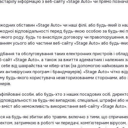
астарілу інформацію з веб-сайту «Stage Auto» чи прямо позначати
одних обставин «Stage Auto» чи наші філії, або будь-який із наш
 жодної відповідальності перед будь-якою особою за будь-які пр
дь-якого роду, будь то внаслідок договору чи правопорушення, 
анням усього або частини веб-сайту «Stage Auto» або будь-яких
идбання та обслуговування таких електронних пристроїв і обла
-сайт «Stage Auto», а також за вжиття адекватних і належних з
и себе від шахрайства чи кібер-атак (за допомогою найновіших 
х антивірусних програм і брандмауерів). «Stage Auto» чітко ві
му будь-якого користувача неавторизованими сторонами, або за
керів.
ілійовані особи, або будь-хто з наших посадових осіб, директорі
ідповідальності за будь-які випадкові, спеціальні, штрафні або н
о вміст або неможливість використання веб-сайту «Stage Auto».
я на будь-які збитки або травми, включно з тими, що спричине
ктом, затримкою в роботі чи передачі, комп’ютерним вірусом, з