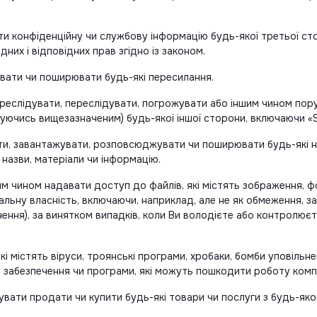
и конфіденційну чи службову інформацію будь-якої третьої стор
ідних і відповідних прав згідно із законом.
кувати чи поширювати будь-які пересилання.
ереслідувати, переслідувати, погрожувати або іншим чином пору
ежуючись вищезазначеним) будь-якої іншої сторони, включаючи «S
ти, завантажувати, розповсюджувати чи поширювати будь-які не
 назви, матеріали чи інформацію.
м чином надавати доступ до файлів, які містять зображення, фо
альну власність, включаючи, наприклад, але не як обмеження, з
нення), за винятком випадків, коли Ви володієте або контролює
кі містять віруси, троянські програми, хробаки, бомби уповільне
 забезпечення чи програми, які можуть пошкодити роботу комп’
увати продати чи купити будь-які товари чи послуги з будь-я