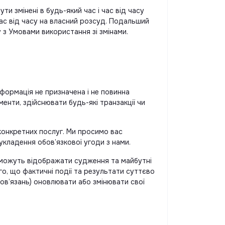
ти змінені в будь-який час і час від часу
час від часу на власний розсуд. Подальший
 з Умовами використання зі змінами.
нформація не призначена і не повинна
енти, здійснювати будь-які транзакції чи
 конкретних послуг. Ми просимо вас
 укладення обов’язкової угоди з нами.
ви можуть відображати судження та майбутні
го, що фактичні події та результати суттєво
обов’язань) оновлювати або змінювати свої