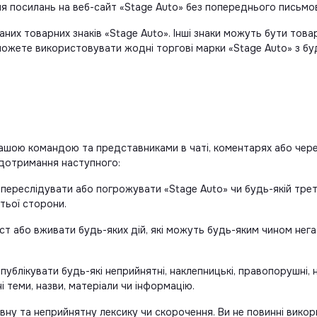
ня посилань на веб-сайт «Stage Auto» без попереднього письмо
них товарних знаків «Stage Auto». Інші знаки можуть бути това
 можете використовувати жодні торгові марки «Stage Auto» з 
ашою командою та представниками в чаті, коментарях або через
 дотримання наступного:
 переслідувати або погрожувати «Stage Auto» чи будь-якій трет
етьої сторони.
ст або вживати будь-яких дій, які можуть будь-яким чином нег
публікувати будь-які неприйнятні, наклепницькі, правопорушні, н
і теми, назви, матеріали чи інформацію.
вну та неприйнятну лексику чи скорочення. Ви не повинні викор