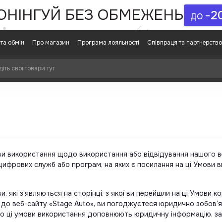
ЮНІНГУЙ БЕЗ ОБМЕЖЕНЬ
-2
ДО
та обмін
Про магазин
Програма лояльності
Співпраця та партнерство
 використання щодо використання або відвідування нашого веб
 цифрових служб або програм, на яких є посилання на ці Умови в
ви, які з’являються на сторінці, з якої ви перейшли на ці Умов
 до веб-сайту «Stage Auto», ви погоджуєтеся юридично зобов’
 що ці умови використання доповнюють юридичну інформацію, за