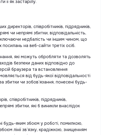
 її як застарілу.
их директорів, співробітників, підрядників,
ямі чи непрямі збитки, відповідальність,
включаючи недбалість чи іншим чином, що
 посилань на веб-сайти третіх осіб.
днання, які можуть обробляти та дозволять
аходів безпеки даних відповідно до
версій браузера та встановлення
дмовляється від будь-якої відповідальності
 збитки чи зобов’язання, понесені будь-
в, співробітників, підрядників,
епрямі збитки, які б виникли внаслідок
ні будь-яким збоєм у роботі, помилкою,
боєм лінії зв’язку, крадіжкою, знищенням