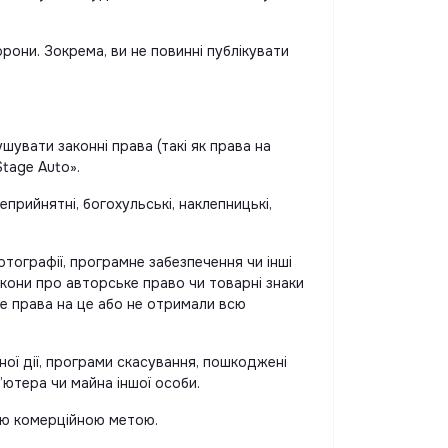
они. Зокрема, ви не повинні публікувати
шувати законні права (такі як права на
tage Auto».
прийнятні, богохульські, наклепницькі,
тографії, програмне забезпечення чи інші
акони про авторське право чи товарні знаки
те права на це або не отримали всю
ної дії, програми скасування, пошкоджені
ютера чи майна іншої особи.
кою комерційною метою.