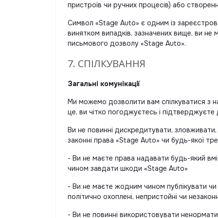
пристроїв чи ручних процесів) або створен
Символ «Stage Auto» є одним із зареєстрова
винятком випадків, зазначених вище, ви не
письмового дозволу «Stage Auto».
7. СПІЛКУВАННЯ
Загальні комунікації
Ми можемо дозволити вам спілкуватися з н
це, ви чітко погоджуєтесь і підтверджуєте
Ви не повинні дискредитувати, зловживати,
законні права «Stage Auto» чи будь-якої тр
- Ви не маєте права надавати будь-який вмі
чином завдати шкоди «Stage Auto»
- Ви не маєте жодним чином публікувати чи 
політично охоплені, непристойні чи незаконн
- Ви не повинні використовувати ненормати