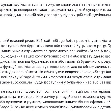
 функції, що містяться на ньому, не спрямовані та не призначе
икції, де поширення такої інформації чи функцій суперечить за
обхідних ліцензій або дозволів у відповідній філії, дочірньому
 свій власний ризик. Веб-сайт «Stage Auto» разом із усім вміст
 доступно» без будь-яких заяв або гарантій будь-якого роду. Бу
 іншим чином отримуєте за допомогою веб-сайту «Stage Auto», 
і пошкодження ваших комп’ютерних систем або втрату даних, щ
 відмовляються від будь-яких заяв або гарантій будь-якого роду
у та функцій, що містяться тут, включаючи, але не обмежуючись 
ість для певної мети. Не обмежуючи вищезазначене, «Stage Auto
і веб-сайту «Stage Auto» чи інформації чи результатів, отриман
//stage-auto.com.ua/ буде доступним у будь-який час або без вір
, не надається щодо точності, повноти чи надійності матеріалів
 розглядати матеріали як заміну для здійснення власного судже
або суперечити думкам, висловленим іншими бізнес-сферами або
 «Stage Auto» не несе жодних зобов’язань оновлювати чи підтри