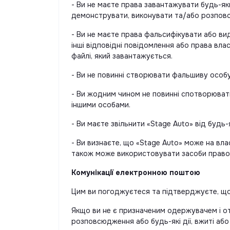
- Ви не маєте права завантажувати будь-як
демонструвати, виконувати та/або розпов
- Ви не маєте права фальсифікувати або ви
інші відповідні повідомлення або права вл
файлі, який завантажується.
- Ви не повинні створювати фальшиву особу
- Ви жодним чином не повинні спотворюват
іншими особами.
- Ви маєте звільнити «Stage Auto» від будь
- Ви визнаєте, що «Stage Auto» може на вла
також може використовувати засоби правовог
Комунікації електронною поштою
Цим ви погоджуєтеся та підтверджуєте, що
Якщо ви не є призначеним одержувачем і о
розповсюдження або будь-які дії, вжиті або