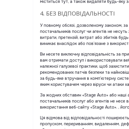
міститься тут, а також видаляти будь-яку з
4. БЕЗ ВІДПОВІДАЛЬНОСТІ
У повному обсязі, дозволеному законом, за ж
постачальників послуг чи агентів не несуть
витрати, претензій, витрат або збитків бу
виникає внаслідок або пов’язане з використ
Ви несете виключну відповідальність за пр
вам отримати доступ і використовувати веб
належної галузевої практики, щоб захистит
рекомендованих патчів безпеки та найновіши
за будь-яке втручання в комп’ютерну систе
яким користувачем через віруси чи атаки ха
За жодних обставин «Stage Auto» або наші аф
постачальників послуг або агентів не несе в
використання веб-сайту «Stage Auto». , йог
Ця відмова від відповідальності поширюєтьс
пропуском, перериванням, видаленням, дефе