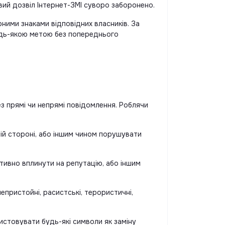
вий дозвіл Інтернет-ЗМІ суворо заборонено.
рними знаками відповідних власників. За
будь-якою метою без попереднього
 прямі чи непрямі повідомлення. Роблячи
ій стороні, або іншим чином порушувати
ативно вплинути на репутацію, або іншим
епристойні, расистські, терористичні,
истовувати будь-які символи як заміну