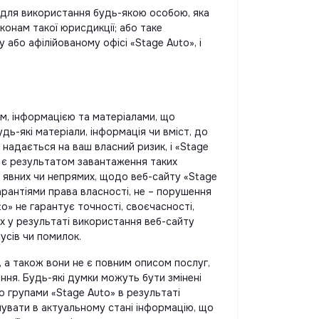
ні для використання будь-якою особою, яка
конам такої юрисдикції; або таке
 або афілійованому офісі «Stage Auto», і
ом, інформацією та матеріалами, що
дь-які матеріали, інформація чи вміст, до
надається на ваш власний ризик, і «Stage
о є результатом завантаження таких
, явних чи непрямих, щодо веб-сайту «Stage
гарантіями права власності, не – порушення
» не гарантує точності, своєчасності,
их у результаті використання веб-сайту
усів чи помилок.
, а також вони не є повним описом послуг,
ння. Будь-які думки можуть бути змінені
 групами «Stage Auto» в результаті
мувати в актуальному стані інформацію, що