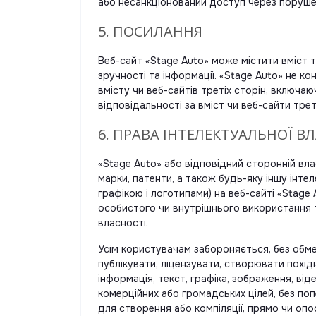
або несанкціонований доступ через порушен
5. ПОСИЛАННЯ
Веб-сайт «Stage Auto» може містити вміст т
зручності та інформації. «Stage Auto» не к
вмісту чи веб-сайтів третіх сторін, включаю
відповідальності за вміст чи веб-сайти тре
6. ПРАВА ІНТЕЛЕКТУАЛЬНОЇ В
«Stage Auto» або відповідний сторонній вла
марки, патенти, а також будь-яку іншу інтел
графікою і логотипами) на веб-сайті «Stag
особистого чи внутрішнього використання та
власності.
Усім користувачам забороняється, без обме
публікувати, ліцензувати, створювати похі
інформація, текст, графіка, зображення, від
комерційних або громадських цілей, без по
для створення або компіляції, прямо чи опос