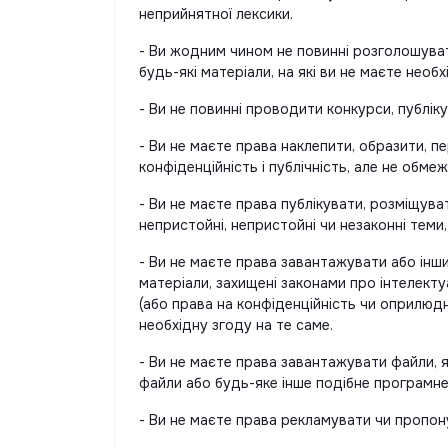
неприйнятної лексики.
- Ви жодним чином не повинні розголошуват
будь-які матеріали, на які ви не маєте необх
- Ви не повинні проводити конкурси, публі
- Ви не маєте права наклепити, образити, п
конфіденційність і публічність, але не обм
- Ви не маєте права публікувати, розміщува
непристойні, непристойні чи незаконні теми,
- Ви не маєте права завантажувати або інши
матеріали, захищені законами про інтелекту
(або права на конфіденційність чи оприлюд
необхідну згоду на те саме.
- Ви не маєте права завантажувати файли, я
файли або будь-яке інше подібне програмне
- Ви не маєте права рекламувати чи пропон