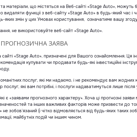
а матеріали, що містяться на Веб-сайті «Stage Auto», можуть бу
видаляти функції з веб-сайту «Stage Auto» в будь-який час і 
дь-яких змін у цих Умовах користування, означатиме вашу згоду
ання, не використовуйте веб-сайт «Stage Auto».
А ПРОГНОЗИЧНА ЗАЯВА
на сайті «Stage Auto», призначені для Вашого ознайомлення. Ця і
комендація купувати чи продавати будь-які інвестиційні інструм
роду.
номанітних послуг, які ми надаємо, і не рекомендує вам жодних
 послуг, які вам потрібні, і послуги надаватимуться лише після
які є «заявами прогнозного характеру». Хоча ці прогнозні зая
визначеностей та інших важливих факторів може призвести до то
» не зобов’язаний (і чітко відмовляється від будь-яких таких з
мації, майбутніх подій чи іншим чином.