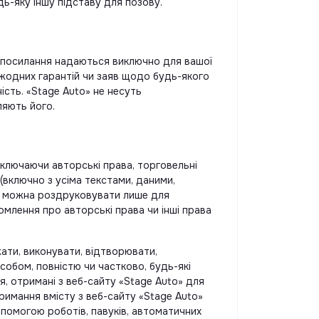
ь-яку іншу підставу для позову.
 і посилання надаються виключно для вашої
ь жодних гарантій чи заяв щодо будь-якого
ість. «Stage Auto» не несуть
ляють його.
(включаючи авторські права, торговельні
 (включно з усіма текстами, даними,
діа можна роздруковувати лише для
омлення про авторські права чи інші права
ати, виконувати, відтворювати,
собом, повністю чи частково, будь-які
ня, отримані з веб-сайту «Stage Auto» для
римання вмісту з веб-сайту «Stage Auto»
допомогою роботів, павуків, автоматичних