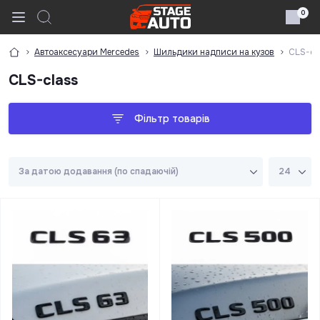
0
Автоаксесуари Mercedes
Шильдики надписи на кузов
CLS-cl
CLS-class
Фільтр товарів