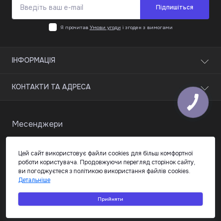
Підпишіться
Я прочитав
Умови угоди
і згоден з вимогами
ІНФОРМАЦІЯ
Блог
КОНТАКТИ ТА АДРЕСА
Відгуки
Зворотній зв'язок
м. Івано-Франківськ, вул. Княгинин 44
Карта сайту
Месенджери
info@stage-auto.com.ua
Виробники
Пн-Пт: з 9 до 18
Цей сайт використовує файли cookies для більш комфортної
роботи користувача. Продовжуючи перегляд сторінок сайту,
ви погоджуєтеся з політикою використання файлів cookies.
Детальніше
Stage Auto ©
2026
Прийняти
Зроблено в