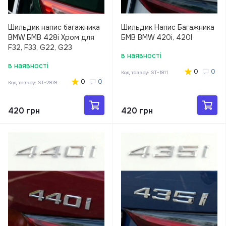
Шильдик напис багажника
Шильдик Напис Багажника
BMW БМВ 428i Хром для
БМВ BMW 420i, 420I
F32, F33, G22, G23
в наявності
в наявності
0
0
Код товару:
ST-1811
0
0
Код товару:
ST-2878
420 грн
420 грн