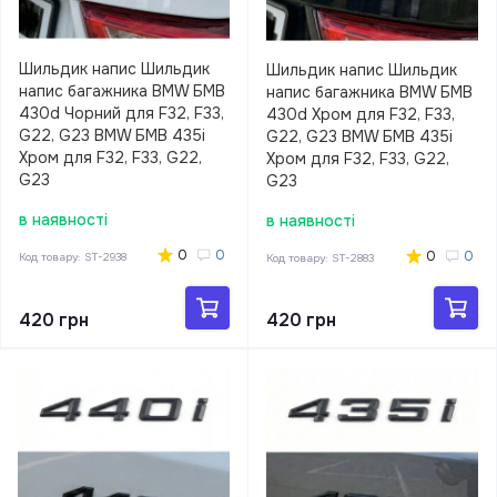
Шильдик напис Шильдик
Шильдик напис Шильдик
напис багажника BMW БМВ
напис багажника BMW БМВ
430d Чорний для F32, F33,
430d Хром для F32, F33,
G22, G23 BMW БМВ 435i
G22, G23 BMW БМВ 435i
Хром для F32, F33, G22,
Хром для F32, F33, G22,
G23
G23
в наявності
в наявності
0
0
0
0
Код товару:
ST-2938
Код товару:
ST-2883
420 грн
420 грн