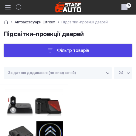
0
Автоаксесуари Citroen
Підсвітки-проекції дверей
Підсвітки-проекції дверей
Фільтр товарів