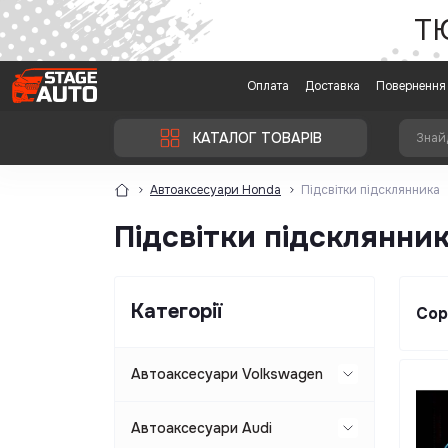
Т
Оплата
Доставка
Повернення 
КАТАЛОГ ТОВАРІВ
Автоаксесуари Honda
Підсвітки підсклянника
Підсвітки підсклянни
Категорії
Сор
Автоаксесуари Volkswagen
Ковпачки-заглушки в диски авто
Автоаксесуари Audi