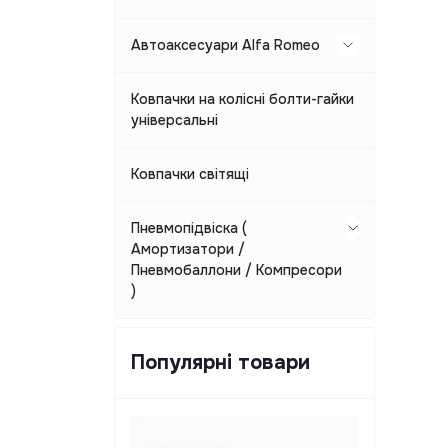
Q2 GA 2016-2020
Підсвітки підсклянника
Підсвітки підсклянника
Автоаксесуари Alfa Romeo
Q7 4M 2015-2020 рік
Ковпачки на ніпеля
Ковпачки на колісні болти-гайки
універсальні
Ковпачки світящі
Пневмопідвіска (
Амортизатори /
Пневмобаллони / Компресори
)
Пневмопідвіска VAG ( Audi /
Популярні товари
A6C5 / A6C6 / A6C7 / A8 / Q5 /
Q7 / Cayenne, Panamera / VW
Touareg )