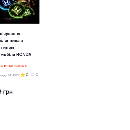
вічування
клянника з
отипом
омобіля HONDA
є в наявності
0
0
овару:
ST-1063
9 грн